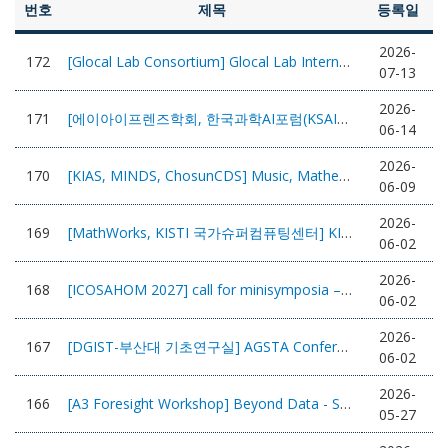
번호
제목
등록일
2026-
172
[Glocal Lab Consortium] Glocal Lab International Consortium 2026 개최안내
07-13
2026-
171
[에이아이프렌즈학회, 한국과학AI포럼(KSAIF)] AI4Sci Korea 2026 - Call for Papers
06-14
2026-
170
[KIAS, MINDS, ChosunCDS] Music, Mathematics & Language 2026 개최안내
06-09
2026-
169
[MathWorks, KISTI 국가슈퍼컴퓨팅센터] KISTI 슈퍼컴퓨터 기반 MATLAB 병렬 컴퓨팅과 AI 가속화 온라인 워크샵
06-02
2026-
168
[ICOSAHOM 2027] call for minisymposia – ICOSAHOM 2027, July 5-9, 2027, Politecnico di Milano (deadli
06-02
2026-
167
[DGIST-부산대 기초연구실] AGSTA Conference on Tensors and Related Topics
06-02
2026-
166
[A3 Foresight Workshop] Beyond Data - Synergy between Mathematics and AI 개최안내
05-27