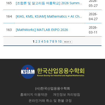
2026-
165
[조합론 및 알고리듬 여름학교] 2026 Summer School on Combinatorics and Algorithms 참가 안내 (August 10-14)
05-27
2026-
164
[KIAS, KMS, KSIAM] Mathematics × AI: Challenges and Opportunities 개최 안내 (6.29.~7.3., 고등과학원)
04-27
2026-
163
[MathWorks] MATLAB EXPO 2026
03-11
1
2
3
4
5
6
7
8
9
10
(사)한국산업응용수학회
홈페이지 이용약관
개인정보 처리방침
온라인거래 취소 및 환불 규정