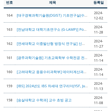
번호
제목
등록일
2024-
164
[대구경북과학기술원(DGIST) 기초연구실(수학)] 박사후연구원 채용 공고
12-02
2024-
163
[전남대학교 대학기초연구소 (G-LAMP)] Post-Doc. 채용
11-28
2024-
162
[연세대학교 이중발산형 방정식 연구실] 신진연구원 초빙 공고
11-27
2024-
161
[광주과학기술원] 기초교육학부 수학전공 전임교원 초빙 공고
11-14
2024-
160
[고려대학교 응용수리과학부] 데이터계산과학전공 연구원 모집
11-14
2024-
159
[IBS] 2024년도 IBS 차세대 연구리더(YSF, Junior CI) 공개모집
11-13
2024-
158
[숭실대학교 수학과] 교수 초빙 공고
11-08