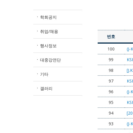
학회공지
취업/채용
번호
행사정보
100
(J
99
KS
대중강연단
98
[J
기타
97
KS
갤러리
96
(J
95
KS
94
[2
93
(J