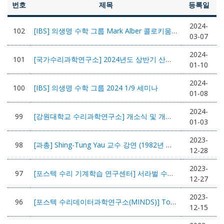
번호
제목
등록일
2024-
102
[IBS] 의생명 수학 그룹 Mark Alber 콜로키움(3/8)
03-07
2024-
101
[국가수리과학연구소] 2024년도 상반기 산업수학 콜로퀴움 안내
01-10
2024-
100
[IBS] 의생명 수학 그룹 2024 1/9 세미나
01-08
2024-
99
[강원대학교 수리과학연구소] 개소식 및 개소기념학술대회
01-03
2023-
98
[과총] Shing-Tung Yau 교수 강연 (1982년 필즈상 수상자) 1월 9일(화) 10:00
12-28
2023-
97
[포스텍 수리 기계학습 연구센터] 서라벌 수리 기계학습 연구거점 사업
12-27
2023-
96
[포스텍 수리데이터과학연구소(MINDS)] Topological Data Analysis and Machine Learning Workshop
12-15