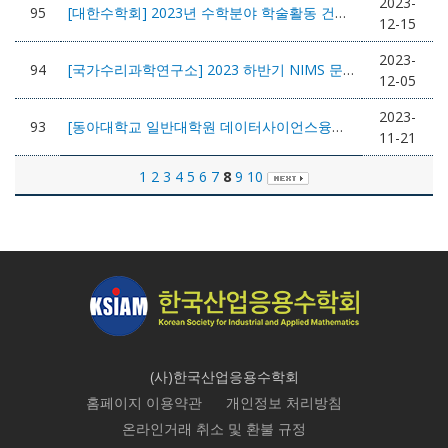
2023-
95
[대한수학회] 2023년 수학분야 학술활동 건전성 강화 포럼 개최안내 (23.12.15.(금) 오후 3시)
12-15
2023-
94
[국가수리과학연구소] 2023 하반기 NIMS 문제해결 워크샵
12-05
2023-
93
[동아대학교 일반대학원 데이터사이언스융합학과] 제1회 심포지움
11-21
1
2
3
4
5
6
7
8
9
10
(사)한국산업응용수학회
홈페이지 이용약관
개인정보 처리방침
온라인거래 취소 및 환불 규정