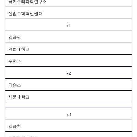
국가수리과학연구소
산업수학혁신센터
71
김승일
경희대학교
수학과
72
김승조
서울대학교
73
김승찬