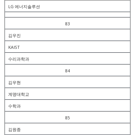
LG 에너지솔루션
83
김우진
KAIST
수리과학과
84
김우현
계명대학교
수학과
85
김원종