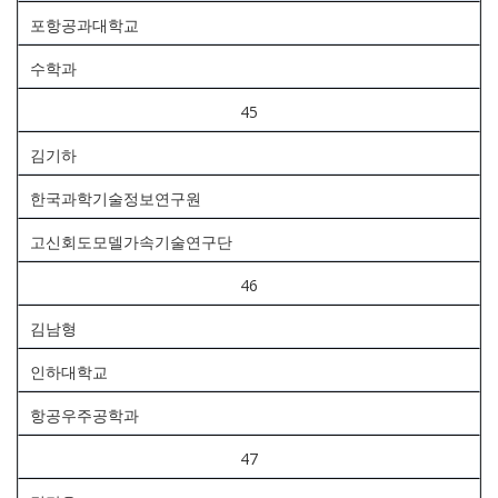
포항공과대학교
수학과
45
김기하
한국과학기술정보연구원
고신회도모델가속기술연구단
46
김남형
인하대학교
항공우주공학과
47