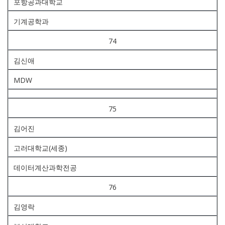
포항공과대학교
기계공학과
74
김신애
MDW
75
김어진
고러대학교(세종)
데이터계산과학전공
76
김영락