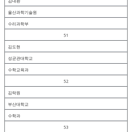
김대환
울산과학기술원
수리과학부
51
김도현
성균관대학교
수학교육과
52
김락원
부산대학교
수학과
53