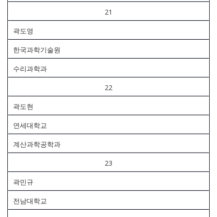
21
곽도영
한국과학기술원
수리과학과
22
곽도현
연세대학교
계산과학공학과
23
곽민규
전남대학교