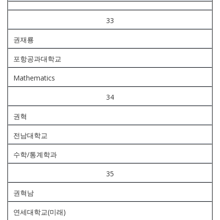
33
권재룡
포항공과대학교
Mathematics
34
권혁
전남대학교
수학/통계학과
35
권혁남
연세대학교(미래)