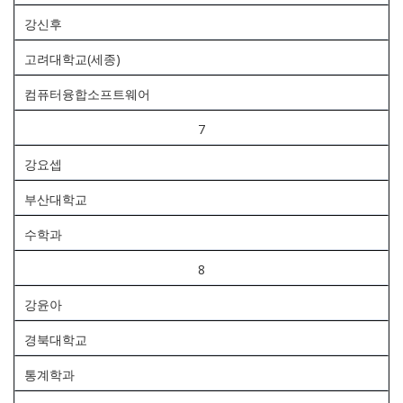
강신후
고려대학교(세종)
컴퓨터융합소프트웨어
7
강요셉
부산대학교
수학과
8
강윤아
경북대학교
통계학과