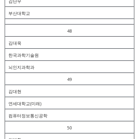
김단우
부산대학교
48
김대욱
한국과학기술원
뇌인지과학과
49
김대현
연세대학교(미래)
컴퓨터정보통신공학
50