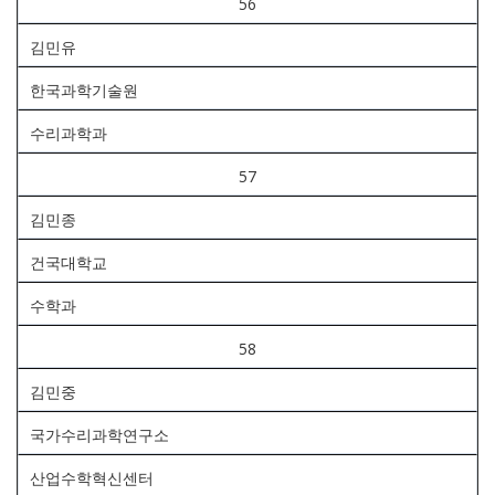
56
김민유
한국과학기술원
수리과학과
57
김민종
건국대학교
수학과
58
김민중
국가수리과학연구소
산업수학혁신센터