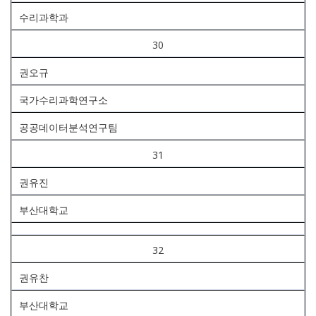
수리과학과
30
권오규
국가수리과학연구소
공공데이터분석연구팀
31
권유진
부산대학교
32
권유찬
부산대학교