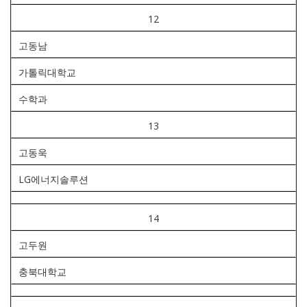
12
고동남
가톨릭대학교
수학과
13
고동욱
LG에너지솔루션
14
고두원
충북대학교