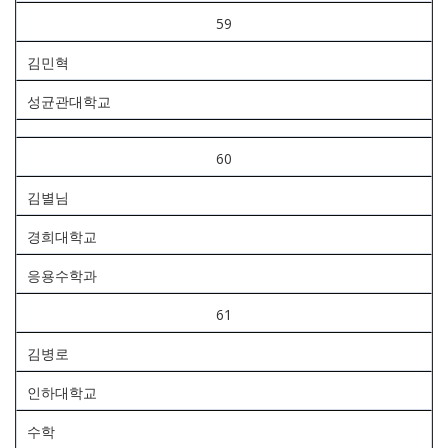
59
김민혁
성균관대학교
60
김별님
경희대학교
응용수학과
61
김병로
인하대학교
수학