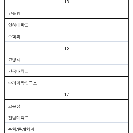
15
고승찬
인하대학교
수학과
16
고영석
건국대학교
수리과학연구소
17
고은정
전남대학교
수학/통계학과