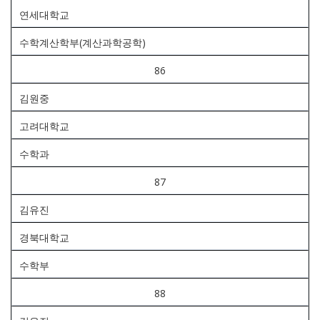
연세대학교
수학계산학부(계산과학공학)
86
김원중
고려대학교
수학과
87
김유진
경북대학교
수학부
88