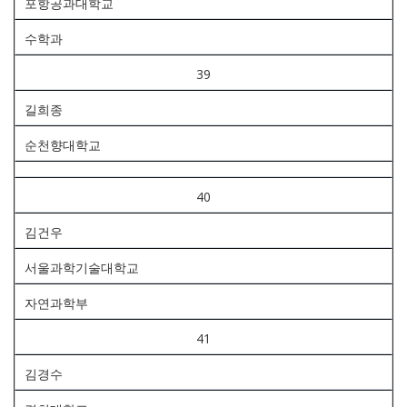
포항공과대학교
수학과
39
길희종
순천향대학교
40
김건우
서울과학기술대학교
자연과학부
41
김경수