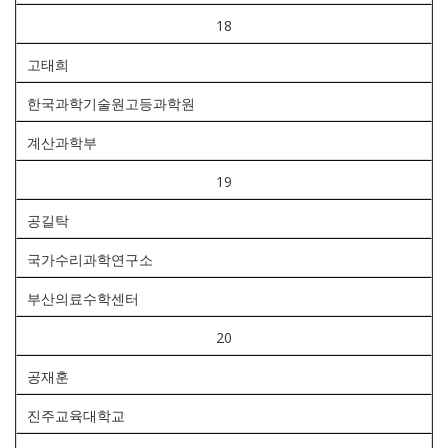
18
고태희
한국과학기술원고등과학원
계산과학부
19
공길탁
국가수리과학연구소
부산의료수학센터
20
공재훈
진주교육대학교