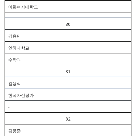
이화여자대학교
80
김용민
인하대학교
수학과
81
김용식
한국자산평가
-
82
김용준