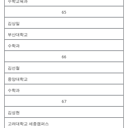
수학교육과
65
김상일
부산대학교
수학과
66
김선철
중앙대학교
수학과
67
김성현
고려대학교 세종캠퍼스