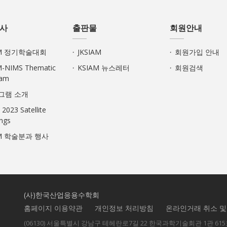
사
출판물
회원안내
AM 정기학술대회
JKSIAM
회원가입 안내
M-NIMS Thematic
KSIAM 뉴스레터
회원검색
ram
로그램 소개
 2023 Satellite
ngs
AM 학술분과 행사
(사)한국산업응용수학회
홈페이지 이용약관
개인정보 처리방침
온라인거래 취소 및
(06130) 서울특별시 강남구 테헤란로7길 22 한국과학기술회관 1관 61