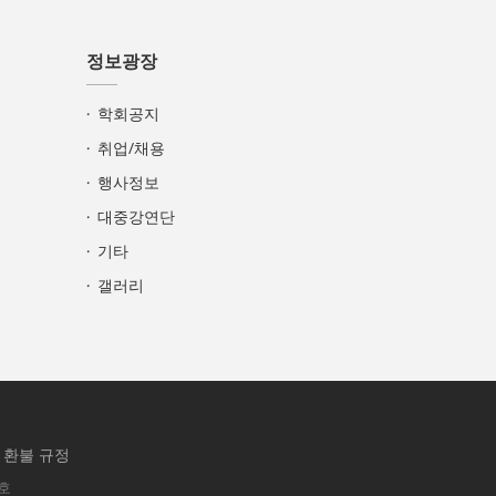
정보광장
학회공지
취업/채용
행사정보
대중강연단
기타
갤러리
 환불 규정
5호